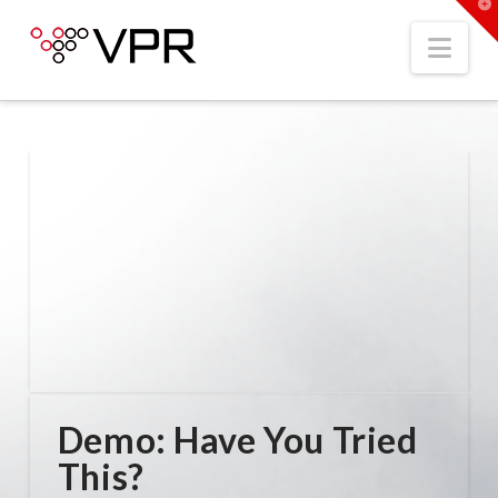
T
t
W
Nav
Demo: Have You Tried
This?